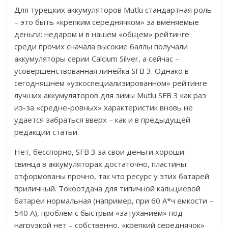
Для турецких аккумуляторов Mutlu стандартная роль
– это быть «крепким середнячком» за вменяемые
деньги: недаром и в нашем «общем» рейтинге
среди прочих сначала высокие баллы получали
аккумуляторы серии Calcium Silver, а сейчас –
усовершенствованная линейка SFB 3. Однако в
сегодняшнем «узкоспециализированном» рейтинге
лучших аккумуляторов для зимы Mutlu SFB 3 как раз
из-за «средне-ровных» характеристик вновь не
удается забраться вверх – как и в предыдущей
редакции статьи.
Нет, бесспорно, SFB 3 за свои деньги хороши:
свинца в аккумуляторах достаточно, пластины
отформованы прочно, так что ресурс у этих батарей
приличный. Токоотдача для типичной кальциевой
батареи нормальная (например, при 60 А*ч емкости –
540 А), проблем с быстрым «затуханием» под
нагрузкой нет – собственно, «крепкий середнячок»