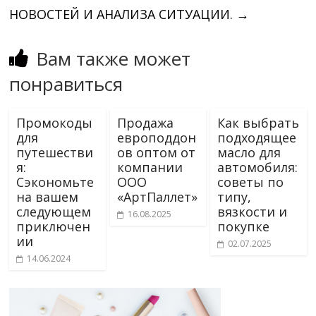
НОВОСТЕЙ И АНАЛИЗА СИТУАЦИИ.
→
Вам также может
понравиться
Промокоды
Продажа
Как выбрать
для
европоддон
подходящее
путешестви
ов оптом от
масло для
я:
компании
автомобиля:
Сэкономьте
ООО
советы по
на вашем
«АртПаллет»
типу,
следующем
вязкости и
16.08.2025
приключен
покупке
ии
02.07.2025
14.06.2024