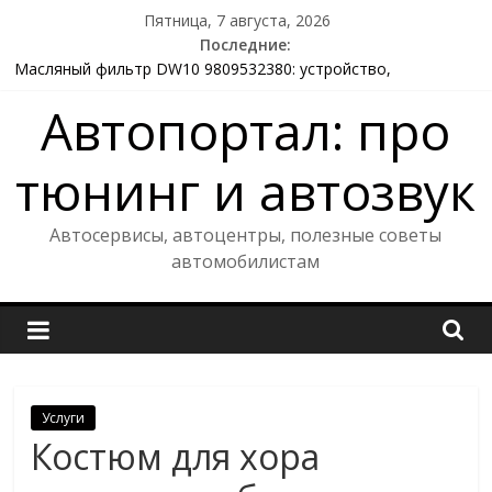
Skip
Пятница, 7 августа, 2026
to
Последние:
content
Масляный фильтр DW10 9809532380: устройство,
назначение и секреты долгой жизни двигателя
Автопортал: про
Метод «Фазы лототрона» — как анализировать и
прогнозировать тиражи Спортлото «6 из 45»
Метод «Горячие шары» — как пользоваться и как строится
тюнинг и автозвук
прогноз для лотереи столото 6*45
Прием аккумуляторов в Екатеринбурге: как сдать старый
Автосервисы, автоцентры, полезные советы
АКБ и не продешевить
автомобилистам
Услуги
Костюм для хора