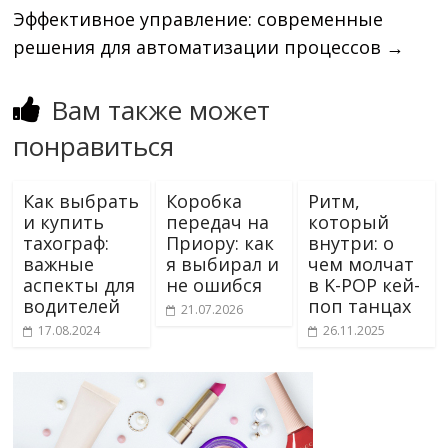
Эффективное управление: современные
решения для автоматизации процессов
→
Вам также может
понравиться
Как выбрать
Коробка
Ритм,
и купить
передач на
который
тахограф:
Приору: как
внутри: о
важные
я выбирал и
чем молчат
аспекты для
не ошибся
в K-POP кей-
водителей
поп танцах
21.07.2026
17.08.2024
26.11.2025